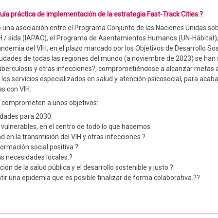
uía práctica de implementación de la estrategia Fast-Track Cities.?
o una asociación entre el Programa Conjunto de las Naciones Unidas so
IH / sida (IAPAC), el Programa de Asentamientos Humanos (UN-Hábitat),
andemia del VIH, en el plazo marcado por los Objetivos de Desarrollo So
iudades de todas las regiones del mundo (a noviembre de 2023) se han s
s, tuberculosis y otras infecciones?, comprometiéndose a alcanzar metas 
 los servicios especializados en salud y atención psicosocial, para acabar
as con VIH.
se comprometen a unos objetivos:
iudades para 2030.
vulnerables, en el centro de todo lo que hacemos.
d en la transmisión del VIH y otras infecciones.?
formación social positiva.?
as necesidades locales.?
ión de la salud pública y el desarrollo sostenible y justo.?
tir una epidemia que es posible finalizar de forma colaborativa.??