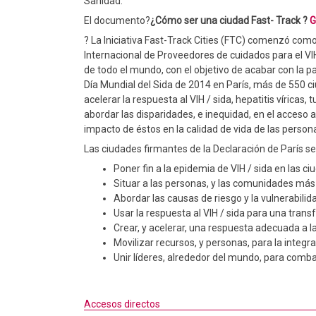
Sanidad.
El documento?
¿Cómo ser una ciudad Fast- Track ?
G
? La Iniciativa Fast-Track Cities (FTC) comenzó com
Internacional de Proveedores de cuidados para el V
de todo el mundo, con el objetivo de acabar con la p
Día Mundial del Sida de 2014 en París, más de 550 c
acelerar la respuesta al VIH / sida, hepatitis vírica
abordar las disparidades, e inequidad, en el acceso a
impacto de éstos en la calidad de vida de las person
Las ciudades firmantes de la Declaración de París 
Poner fin a la epidemia de VIH / sida en las c
Situar a las personas, y las comunidades más 
Abordar las causas de riesgo y la vulnerabilida
Usar la respuesta al VIH / sida para una trans
Crear, y acelerar, una respuesta adecuada a l
Movilizar recursos, y personas, para la integrac
Unir líderes, alrededor del mundo, para comba
Accesos directos