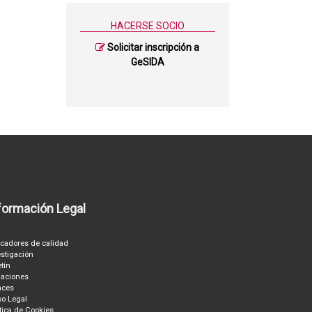
HACERSE SOCIO
Solicitar inscripción a
GeSIDA
formación Legal
icadores de calidad
estigación
etín
aciones
aces
so Legal
ítica de Cookies