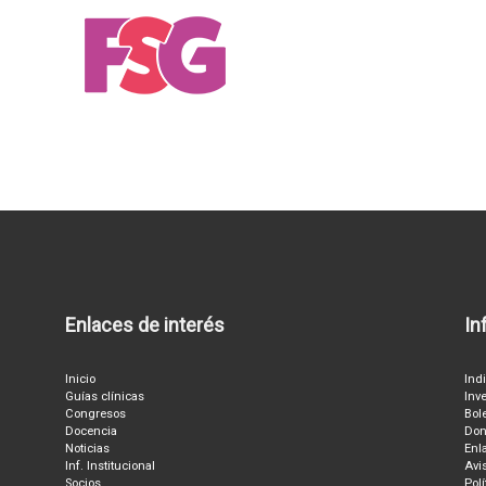
Enlaces de interés
In
Inicio
Ind
Guías clínicas
Inv
Congresos
Bol
Docencia
Don
Noticias
Enl
Inf. Institucional
Avi
Socios
Pol