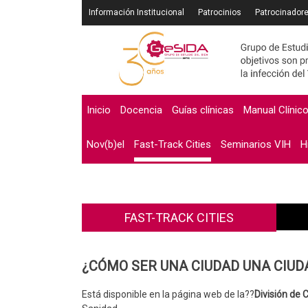
Saltar
Información Institucional
Patrocinios
Patrocinador
al
contenido
Inicio
Docencia
Guías clínicas
Manual Clínic
Nov(b)el
Fast-Track Cities
Seminarios VIH
H
FAST-TRACK CITIES
¿CÓMO SER UNA CIUDAD UNA CIUDAD F
Está disponible en la página web de la??
División de C