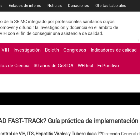
es
Enlaces de interés
Noticias
Donaciones
Ofertas Laborales
o VIH
Investigación
Boletín
Congresos
Indicadores de calidad
ilos de Ciencia
30 años de GeSIDA
WEReal
EnPositivo
AST-TRACk? Guía práctica de implementación de l
ontrol de VIH, ITS, Hepatitis Virales y Tuberculosis.??
Dirección General d