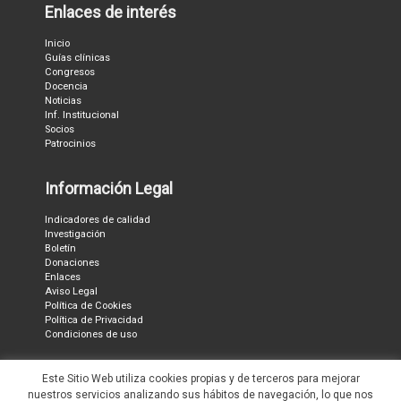
Enlaces de interés
Inicio
Guías clínicas
Congresos
Docencia
Noticias
Inf. Institucional
Socios
Patrocinios
Información Legal
Indicadores de calidad
Investigación
Boletín
Donaciones
Enlaces
Aviso Legal
Política de Cookies
Política de Privacidad
Condiciones de uso
Ubicación
Este Sitio Web utiliza cookies propias y de terceros para mejorar
nuestros servicios analizando sus hábitos de navegación, lo que nos