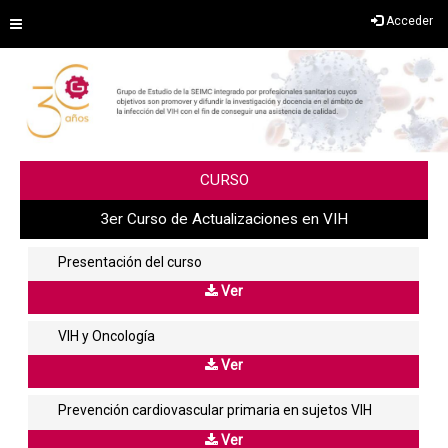
Saltar
Acceder
al
contenido
CURSO
3er Curso de Actualizaciones en VIH
Presentación del curso
Ver
VIH y Oncología
Ver
Prevención cardiovascular primaria en sujetos VIH
Ver