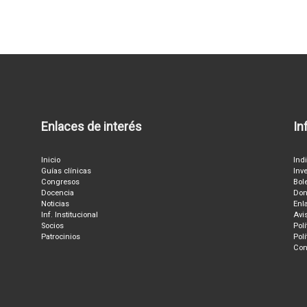
Enlaces de interés
In
Inicio
Ind
Guías clínicas
Inv
Congresos
Bol
Docencia
Don
Noticias
Enl
Inf. Institucional
Avi
Socios
Pol
Patrocinios
Pol
Con