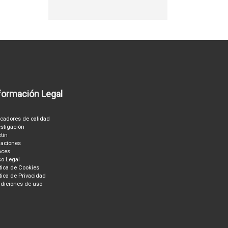
formación Legal
icadores de calidad
estigación
etín
aciones
aces
so Legal
ítica de Cookies
ítica de Privacidad
diciones de uso