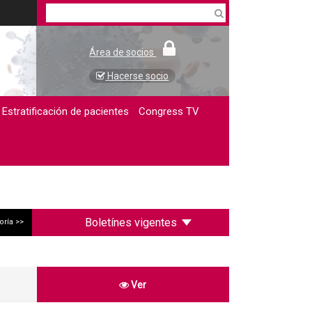
Área de socios
Hacerse socio
Estratificación de pacientes
Congress TV
Boletínes vigentes
oría >>
Ver