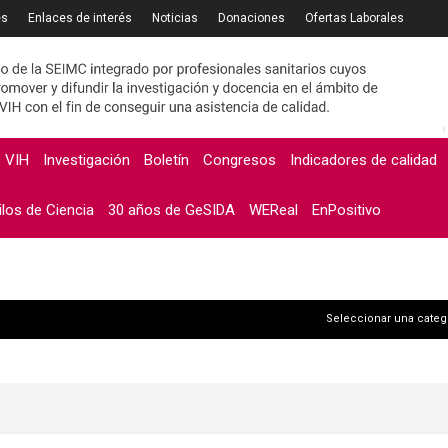
es
Enlaces de interés
Noticias
Donaciones
Ofertas Laborales
o VIH
Investigación
Boletín
Congresos
Indicadores de calidad
ilos de Ciencia
30 años de GeSIDA
WEReal
EnPositivo
Seleccionar una categ