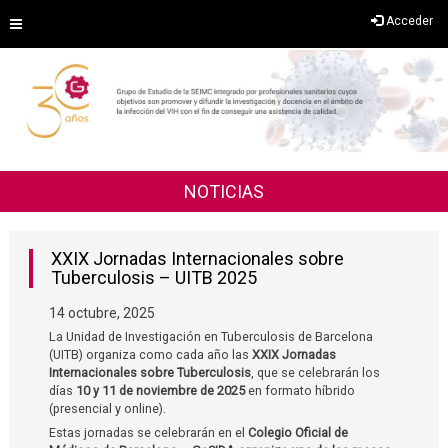
Saltar
Acceder
al
contenido
NOTICIAS
XXIX Jornadas Internacionales sobre
Tuberculosis – UITB 2025
14 octubre, 2025
La Unidad de Investigación en Tuberculosis de Barcelona
(UITB) organiza como cada año las
XXIX Jornadas
Internacionales sobre Tuberculosis
, que se celebrarán los
días
10 y 11 de noviembre de 2025
en formato híbrido
(presencial y online).
Estas jornadas se celebrarán en el
Colegio Oficial de